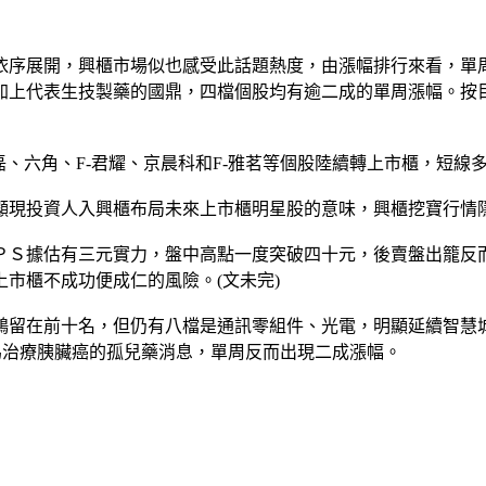
玩展」依序展開，興櫃市場似也感受此話題熱度，由漲幅排行來看，
加上代表生技製藥的國鼎，四檔個股均有逾二成的單周漲幅。按目
磊、六角、F-君耀、京晨科和F-雅茗等個股陸續轉上市櫃，短
顯現投資人入興櫃布局未來上市櫃明星股的意味，興櫃挖寶行情
ＰＳ據估有三元實力，盤中高點一度突破四十元，後賣盤出籠反
市櫃不成功便成仁的風險。(文未完)
鴻留在前十名，但仍有八檔是通訊零組件、光電，明顯延續智慧
為治療胰臟癌的孤兒藥消息，單周反而出現二成漲幅。