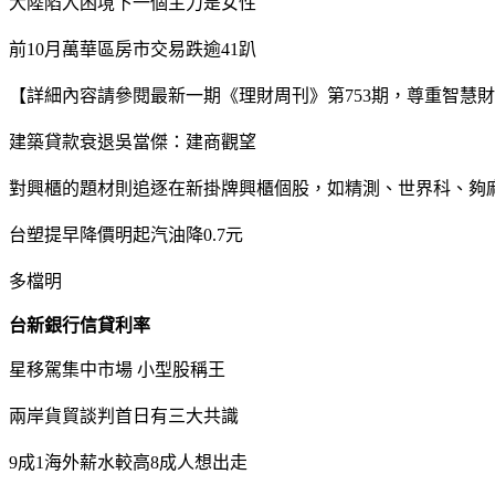
大陸陷入困境下一個主力是女性
前10月萬華區房市交易跌逾41趴
【詳細內容請參閱最新一期《理財周刊》第753期，尊重智慧財產權，
建築貸款衰退吳當傑：建商觀望
對興櫃的題材則追逐在新掛牌興櫃個股，如精測、世界科、夠
台塑提早降價明起汽油降0.7元
多檔明
台新銀行信貸利率
星移駕集中市場 小型股稱王
兩岸貨貿談判首日有三大共識
9成1海外薪水較高8成人想出走