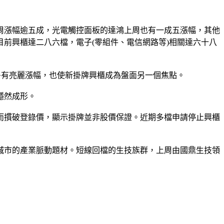
單周漲幅逾五成，光電觸控面板的達鴻上周也有一成五漲幅，其他
前興櫃達二八六檔，電子(零組件、電信網路等)相關達六十八
線多有亮麗漲幅，也使新掛牌興櫃成為盤面另一個焦點。
隱然成形。
而摜破登錄價，顯示掛牌並非股價保證。近期多檔申請停止興櫃
城市的產業脈動題材。短線回檔的生技族群，上周由國鼎生技領