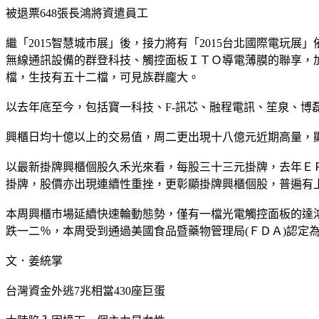
被退票648張長鴻將資遣員工
繼「2015智慧城市展」後，接力將有「2015台北國際電
無線通訊設備的群登科技、觸控面板ＩＴＯ導電薄膜的聯享，
檔，生技有五十二檔，可見族群龐大。
以去年底至今，包括寶一科技、F-訊芯、融程電訊、笙泉、博
興櫃日均十億以上的交易值，周二更出現十八億元近期高量，
以最新掛牌興櫃個股久禾光來看，每股三十三元掛牌，去年Ｅ
掛牌，股價亦出現連續性重挫，更彰顯掛牌興櫃個股，普遍有上
本周興櫃市場延續快速輪動態勢，僅有一檔光電觸控面板的達
跌一二％，本周受到通過美國食品暨藥物管理局(ＦＤＡ)認定
文．姜統掌
台灣資金外逃7兆相當430座巨蛋