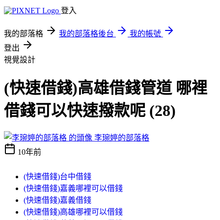
登入
我的部落格
我的部落格後台
我的帳號
登出
視覺設計
(快速借錢)高雄借錢管道 哪裡
借錢可以快速撥款呢 (28)
李琬婷的部落格
10年前
(快速借錢)台中借錢
(快速借錢)嘉義哪裡可以借錢
(快速借錢)嘉義借錢
(快速借錢)高雄哪裡可以借錢