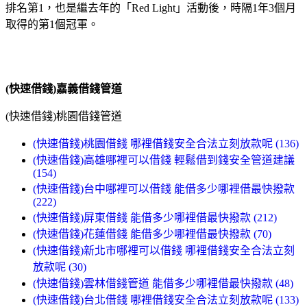
排名第1，也是繼去年的「Red Light」活動後，時隔1年3個月
取得的第1個冠軍。
(快速借錢)嘉義借錢管道
(快速借錢)桃園借錢管道
(快速借錢)桃園借錢 哪裡借錢安全合法立刻放款呢 (136)
(快速借錢)高雄哪裡可以借錢 輕鬆借到錢安全管道建議
(154)
(快速借錢)台中哪裡可以借錢 能借多少哪裡借最快撥款
(222)
(快速借錢)屏東借錢 能借多少哪裡借最快撥款 (212)
(快速借錢)花蓮借錢 能借多少哪裡借最快撥款 (70)
(快速借錢)新北市哪裡可以借錢 哪裡借錢安全合法立刻
放款呢 (30)
(快速借錢)雲林借錢管道 能借多少哪裡借最快撥款 (48)
(快速借錢)台北借錢 哪裡借錢安全合法立刻放款呢 (133)