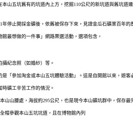
本山五坑舊有的坑道內上方，挖掘110公尺的新坑道與舊坑道連接
61年停止開採金礦後，依舊被保存下來，見證金瓜石礦業百年的
物館最想做的一件事」網路票選活動，選項包含，
拍攝紀念照（如婚紗）等。
的是「參加淘金或本山五坑體驗活動」。這是自開館以來，遊客必
當時礦工辛苦工作的情況。
本山山腰處，海拔約295公尺，也是現今本山礦坑群中，保存最
安全帽參觀本山五坑坑道，且在博物館內列