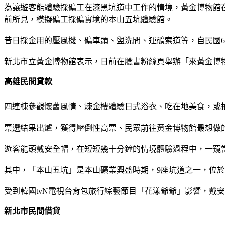
為讓遊客能體驗採礦工在漆黑坑道中工作的情境，黃金博物館在
前所見，模擬礦工採礦實境的本山五坑體驗館。
昔日採金用的壓風機、礦車頭、盥洗間、運礦索道等，自民國
新北市立黃金博物館表示，日前在臉書粉絲頁舉辦「來黃金博
高雄民間貸款
四連棟參觀懷舊風情、煉金樓體驗日式浴衣、吃在地美食，或
票選結果出爐，獲得壓倒性高票、民眾前往黃金博物館最想做
遊客能頭戴安全帽，在短短幾十分鐘的情境體驗過程中，一窺
其中，「本山五坑」是本山礦業興盛時期，9座坑道之一，位於
受到韓國tvN電視台背包旅行綜藝節目「花漾爺爺」影響，戴
新北市民間借貸