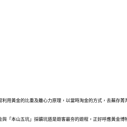
習利用黃金的比重及離心力原理，以當時淘金的方式，去蕪存菁
金與「本山五坑」採礦坑道是遊客最夯的遊程，正好呼應黃金博