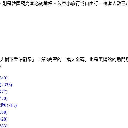
，則是韓國觀光客必訪地標。包車小旅行或自由行，韓客人數已
「大樹下乘涼發呆」，第3高票的「摸大金磚」也是黃博館的熱門
。
9)
335)
7)
0)
(715)
8)
8)
3)