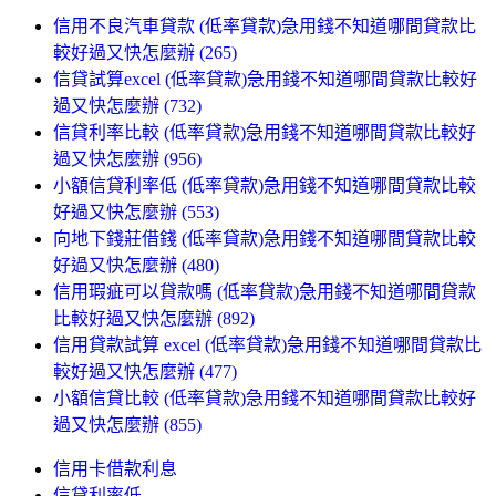
信用不良汽車貸款 (低率貸款)急用錢不知道哪間貸款比
較好過又快怎麼辦 (265)
信貸試算excel (低率貸款)急用錢不知道哪間貸款比較好
過又快怎麼辦 (732)
信貸利率比較 (低率貸款)急用錢不知道哪間貸款比較好
過又快怎麼辦 (956)
小額信貸利率低 (低率貸款)急用錢不知道哪間貸款比較
好過又快怎麼辦 (553)
向地下錢莊借錢 (低率貸款)急用錢不知道哪間貸款比較
好過又快怎麼辦 (480)
信用瑕疵可以貸款嗎 (低率貸款)急用錢不知道哪間貸款
比較好過又快怎麼辦 (892)
信用貸款試算 excel (低率貸款)急用錢不知道哪間貸款比
較好過又快怎麼辦 (477)
小額信貸比較 (低率貸款)急用錢不知道哪間貸款比較好
過又快怎麼辦 (855)
信用卡借款利息
信貸利率低