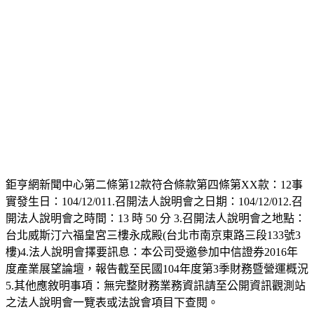
信用卡負債整合
信用卡借款利息
信用卡債務
信用卡債務整合
信用卡債務整合
信用卡整合負債
信用卡整合負債
信用卡預借現金
信用借款
信用瑕疵貸款
信用瑕疵可以貸款嗎
信用瑕疵可以貸款嗎
信用瑕疵汽車貸款
向地下錢莊借錢
鉅亨網新聞中心第二條第12款符合條款第四條第XX款：12事
實發生日：104/12/011.召開法人說明會之日期：104/12/012.召
開法人說明會之時間：13 時 50 分 3.召開法人說明會之地點：
台北威斯汀六福皇宮三樓永成殿(台北市南京東路三段133號3
樓)4.法人說明會擇要訊息：本公司受邀參加中信證券2016年
度產業展望論壇，報告截至民國104年度第3季財務暨營運概況
5.其他應敘明事項：無完整財務業務資訊請至公開資訊觀測站
之法人說明會一覽表或法說會項目下查閱。