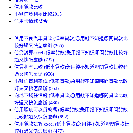
信用貸款比較
小額信貸利率比較2015
信用卡債務整合
信用不良汽車貸款 (低率貸款)急用錢不知道哪間貸款比
較好過又快怎麼辦 (265)
信貸試算excel (低率貸款)急用錢不知道哪間貸款比較好
過又快怎麼辦 (732)
信貸利率比較 (低率貸款)急用錢不知道哪間貸款比較好
過又快怎麼辦 (956)
小額信貸利率低 (低率貸款)急用錢不知道哪間貸款比較
好過又快怎麼辦 (553)
向地下錢莊借錢 (低率貸款)急用錢不知道哪間貸款比較
好過又快怎麼辦 (480)
信用瑕疵可以貸款嗎 (低率貸款)急用錢不知道哪間貸款
比較好過又快怎麼辦 (892)
信用貸款試算 excel (低率貸款)急用錢不知道哪間貸款比
較好過又快怎麼辦 (477)