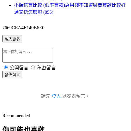
小額信貸比較 (低率貸款)急用錢不知道哪間貸款比較好
過又快怎麼辦 (855)
7669CEA4E140B6E0
載入更多
公開留言
私密留言
發佈留言
請先
登入
以發表留言。
Recommended
你可能也喜歡