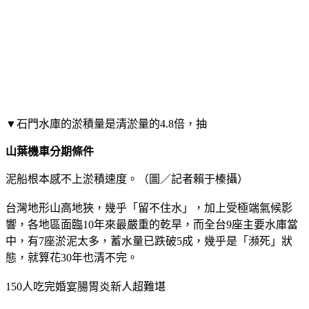
4
5
6
7
8
9
10
根據您的網際網路位址 - 使用精確位置 - 瞭解詳情
說明 提供意見 隱私權 服務條款
▼石門水庫的淤積量是清淤量的4.8倍，抽
山葉機車分期條件
泥船根本感不上淤積速度。（圖／記者賴于榛攝）
台灣地形山高地狹，幾乎「留不住水」，加上受極端氣候影
響，各地區面臨10年來最嚴重的乾旱，而全台9座主要水庫當
中，有7座淤泥太多，蓄水量已跌破5成，幾乎是「瀕死」狀
態，就算花30年也清不完。
150人吃完婚宴腸胃炎新人超難堪