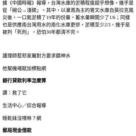
據《中國時報》報導，台灣水庫的淤積程度超乎想像，幾乎是
從「碗公→淺碟」，其中，以灌溉為主的曾文水庫自莫拉克風
災後，一口氣淤積了19年的份量，蓄水量瞬間少了1/6；同樣
也是供應南台灣用水的南化水庫更慘，淤積至少2/3，幾乎是
被判「死刑」，恐怕30年都清不完。
護理師惹怒家屬對方要求餵神水
他幫機場賦加標點網
銀行貸款利率怎麼算
讚：救了它
生活中心／綜合報導
睡乾妹沒嘿咻？網
郵局現金借款