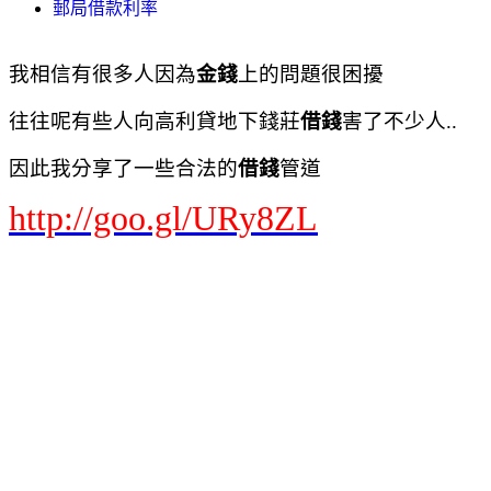
郵局借款利率
我相信有很多人因為
金錢
上的問題很困擾
往往呢有些人向高利貸地下錢莊
借錢
害了不少人..
因此我分享了一些合法的
借錢
管道
http://goo.gl/URy8ZL
Google+
搜尋
圖片
地圖
Play
YouTube
新聞
Gmail
更多
0