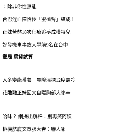
：除非你性無能
台巴混血陳怡伶「蜜桃臀」練成！
正妹苦熬18次化療追夢成模特兒
好發機車事故大學前9名在台中
郵局 房貸試算
入冬變綠番薯！晨降溫探12度最冷
花雕雞正妹回文自曝胸部大祕辛
哈味？ 網提出解釋：別再笑阿姨
桃機航廈文章張大春：嚇人哪！