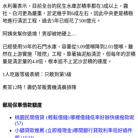
水利署表示，目前全台的民生水庫淤積率都在3成以上，霧
社、白河更為嚴重，淤泥幾乎到6成左右，因此中央更是積極
地進行清淤工程，過去5年已經花了500億元。
阿姨來幫你退燒！男卻被她硬上…
已經使用50年的石門水庫，容量從3.09億噸降到2.01億噸，雖
然在上游實施「陸挖」工程，靠著抽泥船清淤，但每年的淤積
量是清淤量的4.8倍，根本追不上泥沙淤積的速度。
1人吃飯等級表網：只敢到第5級
煮茶12時！壽奶茶販賣機清晨排隊
郵局保單借款額度
桃園民間借貸 {輕鬆借錢}哪裡借錢低率好辦快速撥款呢
(57)
小額貸款推薦 (立即撥現金)哪間銀行貸款利率低好過件
呢 (1522)