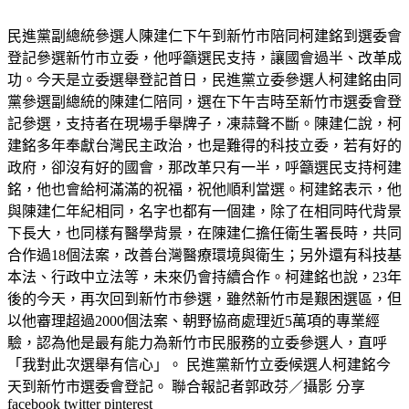
搜尋
Yahoo 奇摩服務中心建議隱私權政策服務條款廣告
民進黨副總統參選人陳建仁下午到新竹市陪同柯建銘到選委會
登記參選新竹市立委，他呼籲選民支持，讓國會過半、改革成
功。今天是立委選舉登記首日，民進黨立委參選人柯建銘由同
黨參選副總統的陳建仁陪同，選在下午吉時至新竹市選委會登
記參選，支持者在現場手舉牌子，凍蒜聲不斷。陳建仁說，柯
建銘多年奉獻台灣民主政治，也是難得的科技立委，若有好的
政府，卻沒有好的國會，那改革只有一半，呼籲選民支持柯建
銘，他也會給柯滿滿的祝福，祝他順利當選。柯建銘表示，他
與陳建仁年紀相同，名字也都有一個建，除了在相同時代背景
下長大，也同樣有醫學背景，在陳建仁擔任衛生署長時，共同
合作過18個法案，改善台灣醫療環境與衛生；另外還有科技基
本法、行政中立法等，未來仍會持續合作。柯建銘也說，23年
後的今天，再次回到新竹市參選，雖然新竹市是艱困選區，但
以他審理超過2000個法案、朝野協商處理近5萬項的專業經
驗，認為他是最有能力為新竹市民服務的立委參選人，直呼
「我對此次選舉有信心」。 民進黨新竹立委候選人柯建銘今
天到新竹市選委會登記。 聯合報記者郭政芬／攝影 分享
facebook twitter pinterest