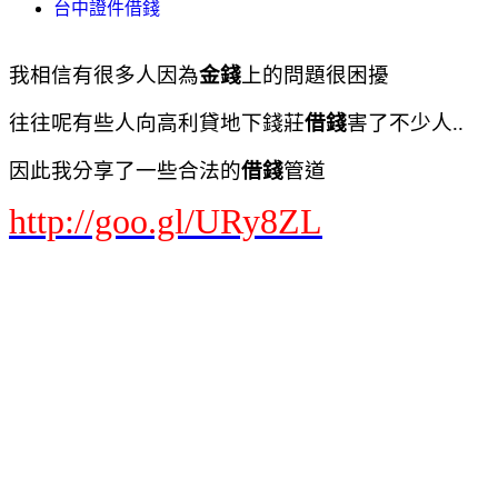
台中證件借錢
我相信有很多人因為
金錢
上的問題很困擾
往往呢有些人向高利貸地下錢莊
借錢
害了不少人..
因此我分享了一些合法的
借錢
管道
http://goo.gl/URy8ZL
Yahoo奇摩 網頁搜尋
首頁信箱新聞股市氣象運動名人娛樂App下載購物中心商城拍賣更多
Yahoo
查詢詞
借錢貸款
搜尋
網頁
知識+
更多
依地區顯示