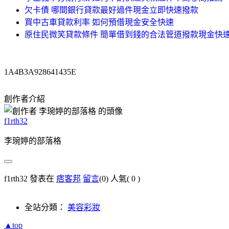
欠卡債 哪間銀行貸款最好過件現金立即快速撥款
買中古車貸款利率 如何預借現金安全快速
原住民微笑貸款條件 簡單借到錢的合法管道撥款現金快
1A4B3A928641435E
創作者介紹
f1rth32
李琬婷的部落格
f1rth32 發表在
痞客邦
留言
(0)
人氣(
0
)
全站分類：
美容彩妝
▲top