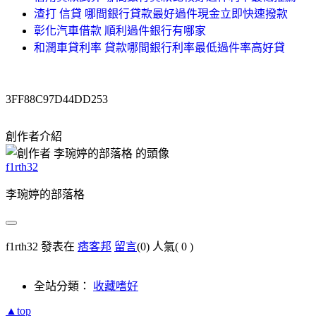
渣打 信貸 哪間銀行貸款最好過件現金立即快速撥款
彰化汽車借款 順利過件銀行有哪家
和潤車貸利率 貸款哪間銀行利率最低過件率高好貸
3FF88C97D44DD253
創作者介紹
f1rth32
李琬婷的部落格
f1rth32 發表在
痞客邦
留言
(0)
人氣(
0
)
全站分類：
收藏嗜好
▲top